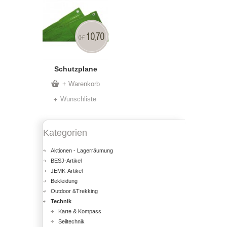
10,70
CHF
Schutzplane
+ Warenkorb
Wunschliste
Kategorien
Aktionen - Lagerräumung
BESJ-Artikel
JEMK-Artikel
Bekleidung
Outdoor &Trekking
Technik
Karte & Kompass
Seiltechnik