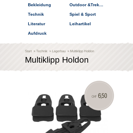
Bekleidung
Outdoor &Trekking
Technik
Spiel & Sport
Literatur
Leihartikel
Aufdruck
Start
»
Technik
»
Lagerbau
»
Multiklipp Holdon
Multiklipp Holdon
6,50
CHF