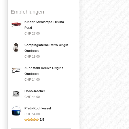
Empfehlungen
Kinder-Stirnlampe Tikkina
Petzl
CHF 27,00
Campinglaterne Retro Origin
Outdoors
CHF 19,00
Zündstahl Deluxe Origins
Outdoors
CHF 14,00
Hobo-Kocher
CHF 44,00
Pfadi-Kochkessel
CHF 54,00
5/5