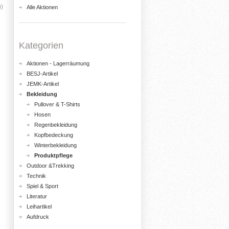
))
Alle Aktionen
Kategorien
Aktionen - Lagerräumung
BESJ-Artikel
JEMK-Artikel
Bekleidung
Pullover & T-Shirts
Hosen
Regenbekleidung
Kopfbedeckung
Winterbekleidung
Produktpflege
Outdoor &Trekking
Technik
Spiel & Sport
Literatur
Leihartikel
Aufdruck