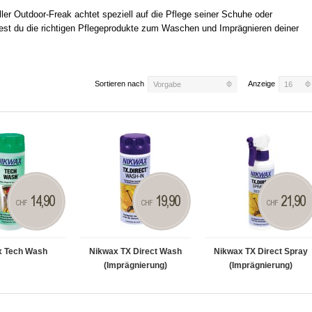
ler Outdoor-Freak achtet speziell auf die Pflege seiner Schuhe oder
dest du die richtigen Pflegeprodukte zum Waschen und Imprägnieren deiner
Sortieren nach
Anzeige
Vorgabe
16
14,90
19,90
21,90
CHF
CHF
CHF
x Tech Wash
Nikwax TX Direct Wash
Nikwax TX Direct Spray
(Imprägnierung)
(Imprägnierung)