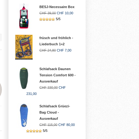
BESJ-Necessaire Box
CHF 39,00
CHF 10,00
5/5
früsch und fröhlich -
Liederbuch 1+2
CHF 24,80
CHF 7,00
Schlafsack Daunen
Tension Comfort 600 -
Ausverkauf
CHF 330,00
CHF
231,00
Schlafsack Grüezi-
Bag Cloud -
Ausverkauf
CHF 115,00
CHF 80,00
5/5