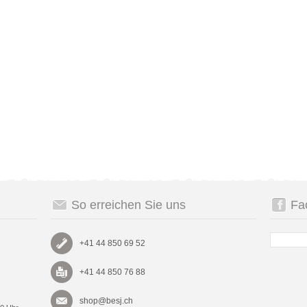
So erreichen Sie uns
Fa
+41 44 850 69 52
+41 44 850 76 88
shop@besj.ch