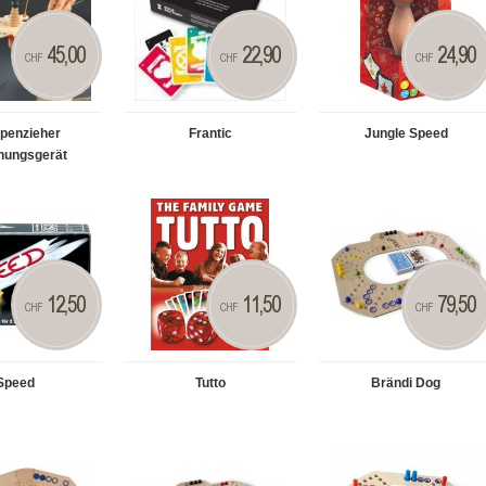
45,00
22,90
24,90
CHF
CHF
CHF
ppenzieher
Frantic
Jungle Speed
nungsgerät
12,50
11,50
79,50
CHF
CHF
CHF
Speed
Tutto
Brändi Dog