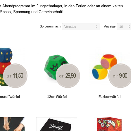
s Abendprogramm im Jungscharlager, in den Ferien oder an einem kalten
ür Spass, Spannung und Gemeinschaft!
Sortieren nach
Anzeige
Vorgabe
16
11,50
29,90
9,00
CHF
CHF
CHF
stoffwürfel
12er-Würfel
Farbenwürfel