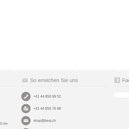
So erreichen Sie uns
Fa
+41 44 850 69 52
+41 44 850 76 88
shop@besj.ch
00 Uhr