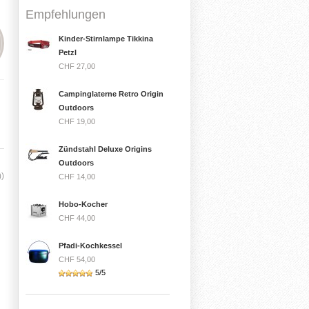
Empfehlungen
Kinder-Stirnlampe Tikkina
Petzl
CHF 27,00
Campinglaterne Retro Origin
Outdoors
CHF 19,00
Zündstahl Deluxe Origins
Outdoors
))
CHF 14,00
Hobo-Kocher
CHF 44,00
Pfadi-Kochkessel
CHF 54,00
5/5