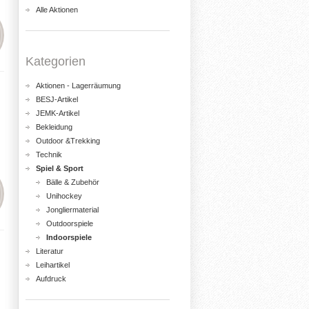
Alle Aktionen
Kategorien
Aktionen - Lagerräumung
BESJ-Artikel
JEMK-Artikel
Bekleidung
Outdoor &Trekking
Technik
Spiel & Sport
Bälle & Zubehör
Unihockey
Jongliermaterial
Outdoorspiele
Indoorspiele
Literatur
Leihartikel
Aufdruck