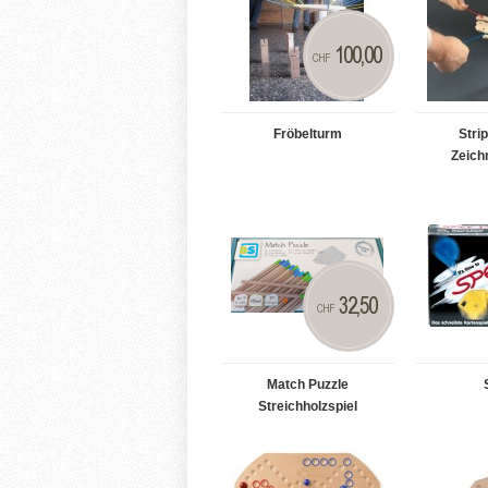
100,00
CHF
Fröbelturm
Stri
Zeich
32,50
CHF
Match Puzzle
Streichholzspiel