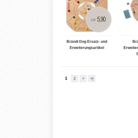
5,90
CHF
Brändi Dog Ersatz- und
Br
Erweiterungsartikel
Erweiter
S
1
2
>
>|