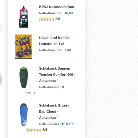
BESJ-Necessaire Box
CHF 39,00
CHF 10,00
5/5
früsch und fröhlich -
Liederbuch 1+2
CHF 24,80
CHF 7,00
Schlafsack Daunen
Tension Comfort 600 -
Ausverkauf
CHF 330,00
CHF
231,00
Schlafsack Grüezi-
Bag Cloud -
Ausverkauf
CHF 115,00
CHF 80,00
5/5