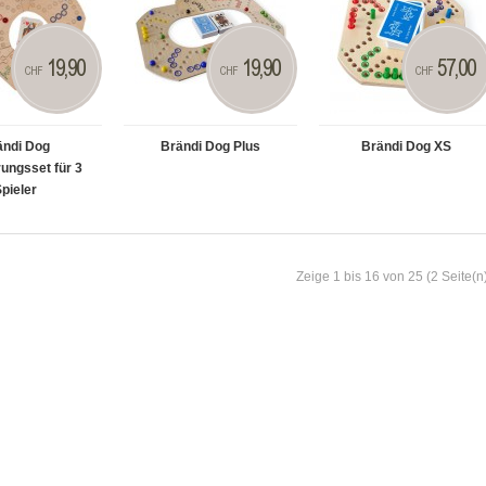
19,90
19,90
57,00
CHF
CHF
CHF
ändi Dog
Brändi Dog Plus
Brändi Dog XS
ungsset für 3
pieler
Zeige 1 bis 16 von 25 (2 Seite(n