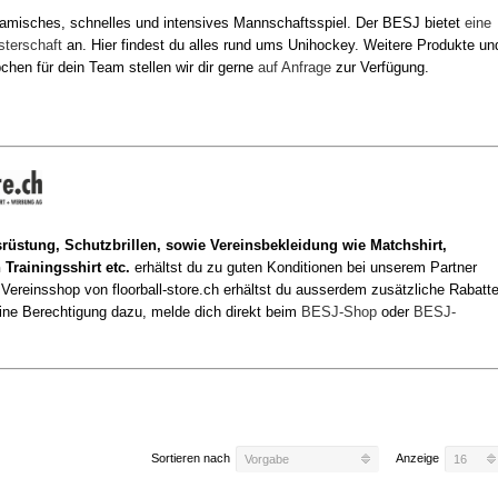
namisches, schnelles und intensives Mannschaftsspiel. Der BESJ bietet
eine
terschaft
an. Hier findest du alles rund ums Unihockey. Weitere Produkte un
hen für dein Team stellen wir dir gerne
auf Anfrage
zur Verfügung.
rüstung, Schutzbrillen, sowie Vereinsbekleidung wie Matchshirt,
Trainingsshirt etc.
erhältst du zu guten Konditionen bei unserem Partner
 Vereinsshop von floorball-store.ch erhältst du ausserdem zusätzliche Rabatte
eine Berechtigung dazu, melde dich direkt beim
BESJ-Shop
oder
BESJ-
Sortieren nach
Anzeige
Vorgabe
16