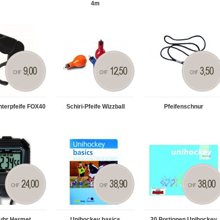
4m
9,00
12,50
3,50
CHF
CHF
CHF
hterpfeife FOX40
Schiri-Pfeife Wizzball
Pfeifenschnur
24,00
38,90
38,00
CHF
CHF
CHF
uhr Hermet
Unihockey basics
20 Portionen Unihockey