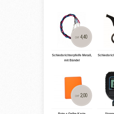
4,40
CHF
Schiedsrichterpfeife Metall,
Schiedsric
mit Bändel
2,00
CHF
Rote + Gelbe Karte
Stopp