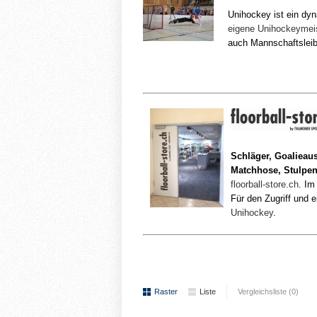
Unihockey ist ein dy
eigene Unihockeymeis
auch Mannschaftsleibc
Schläger, Goalieaus
Matchhose, Stulpen 
floorball-store.ch
. Im
Für den Zugriff und 
Unihockey
.
Raster
Liste
Vergleichsliste (0)