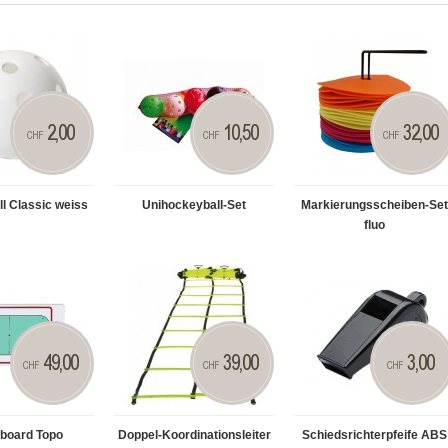
2,00
10,50
32,00
CHF
CHF
CHF
l Classic weiss
Unihockeyball-Set
Markierungsscheiben-Set
fluo
49,00
39,00
3,00
CHF
CHF
CHF
kboard Topo
Doppel-Koordinationsleiter
Schiedsrichterpfeife ABS