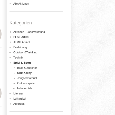
Alle Aktionen
Kategorien
Aktionen - Lagerräumung
BESJ-Artikel
JEMK-Artikel
Bekleidung
Outdoor &Trekking
Technik
Spiel & Sport
Bälle & Zubehör
Unihockey
Jongliermaterial
Outdoorspiele
Indoorspiele
Literatur
Leihartikel
Aufdruck