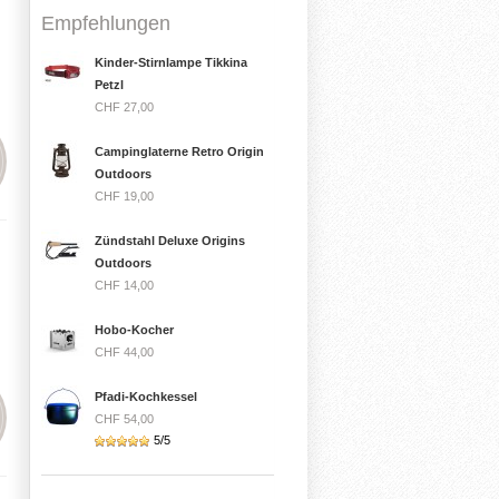
Empfehlungen
Kinder-Stirnlampe Tikkina
Petzl
CHF 27,00
Campinglaterne Retro Origin
Outdoors
CHF 19,00
Zündstahl Deluxe Origins
Outdoors
CHF 14,00
Hobo-Kocher
CHF 44,00
Pfadi-Kochkessel
CHF 54,00
5/5