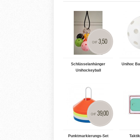
3,50
CHF
Schlüsselanhänger
Unihoc Bal
Unihockeyball
39,00
CHF
Punktmarkierungs-Set
Takti