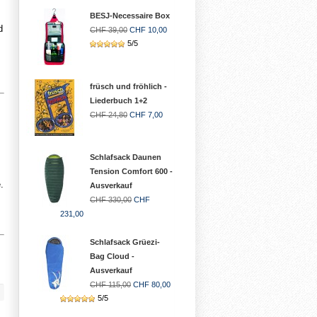
BESJ-Necessaire Box
d
CHF 39,00
CHF 10,00
5/5
früsch und fröhlich -
Liederbuch 1+2
CHF 24,80
CHF 7,00
Schlafsack Daunen
Tension Comfort 600 -
.
Ausverkauf
CHF 330,00
CHF
231,00
Schlafsack Grüezi-
Bag Cloud -
Ausverkauf
CHF 115,00
CHF 80,00
5/5