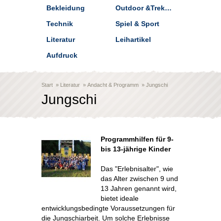
Bekleidung
Outdoor &Trekking
Technik
Spiel & Sport
Literatur
Leihartikel
Aufdruck
Start
»
Literatur
»
Andacht & Programm
»
Jungschi
Jungschi
Programmhilfen für 9-
bis 13-jährige Kinder
Das "Erlebnisalter", wie
das Alter zwischen 9 und
13 Jahren genannt wird,
bietet ideale
entwicklungsbedingte Voraussetzungen für
die Jungschiarbeit. Um solche Erlebnisse