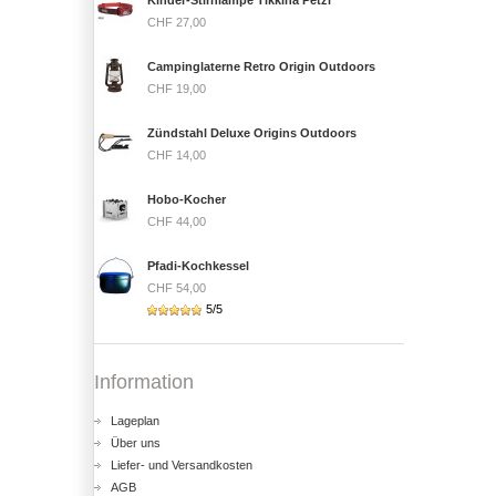
Kinder-Stirnlampe Tikkina Petzl
CHF 27,00
Campinglaterne Retro Origin Outdoors
CHF 19,00
Zündstahl Deluxe Origins Outdoors
CHF 14,00
Hobo-Kocher
CHF 44,00
Pfadi-Kochkessel
CHF 54,00
5/5
Information
Lageplan
Über uns
Liefer- und Versandkosten
AGB