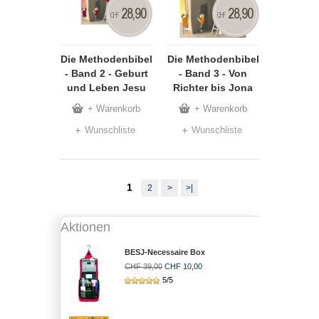
28,90
28,90
CHF
CHF
Die Methodenbibel
Die Methodenbibel
- Band 2 - Geburt
- Band 3 - Von
und Leben Jesu
Richter bis Jona
+ Warenkorb
+ Warenkorb
Wunschliste
Wunschliste
1
2
>
>|
Aktionen
BESJ-Necessaire Box
CHF 39,00
CHF 10,00
5/5