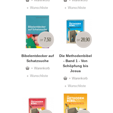
+ Warenkorb
+ Warenkorb
Wunschliste
Wunschliste
7,50
28,90
CHF
CHF
Bibelentdecker auf
Die Methodenbibel
Schatzsuche
- Band 1 - Von
Schöpfung bis
+ Warenkorb
Josua
Wunschliste
+ Warenkorb
Wunschliste