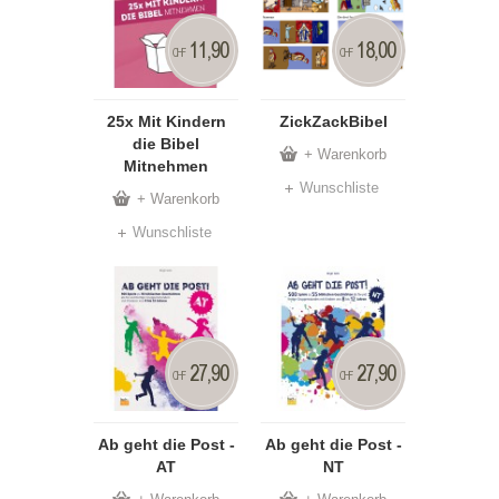
11,90
18,00
CHF
CHF
25x Mit Kindern
ZickZackBibel
die Bibel
+ Warenkorb
Mitnehmen
Wunschliste
+ Warenkorb
Wunschliste
27,90
27,90
CHF
CHF
Ab geht die Post -
Ab geht die Post -
AT
NT