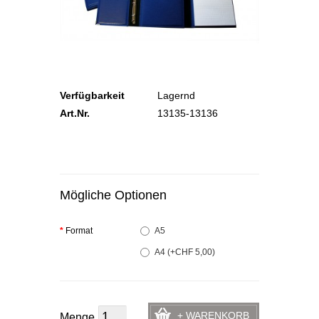
Verfügbarkeit
Lagernd
Art.Nr.
13135-13136
Mögliche Optionen
*
Format
A5
A4 (+CHF 5,00)
+ WARENKORB
Menge