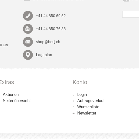
+41 44 850 69 52
+41 44 850 76 88
shop@besj.ch
00 Uhr
Lageplan
Extras
Konto
Aktionen
Login
Seitenübersicht
Auftragsverlauf
Wunschliste
Newsletter