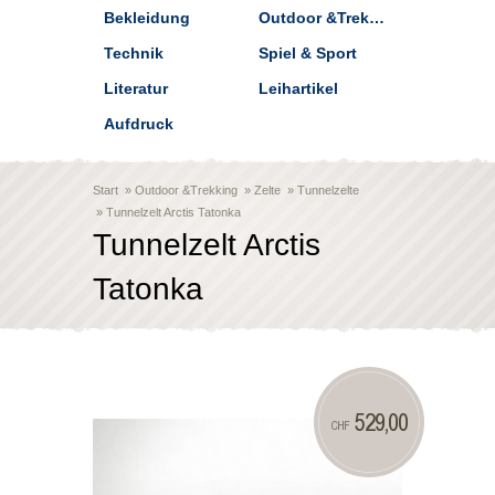
Bekleidung
Outdoor &Trekking
Technik
Spiel & Sport
Literatur
Leihartikel
Aufdruck
Start
»
Outdoor &Trekking
»
Zelte
»
Tunnelzelte
»
Tunnelzelt Arctis Tatonka
Tunnelzelt Arctis
Tatonka
529,00
CHF