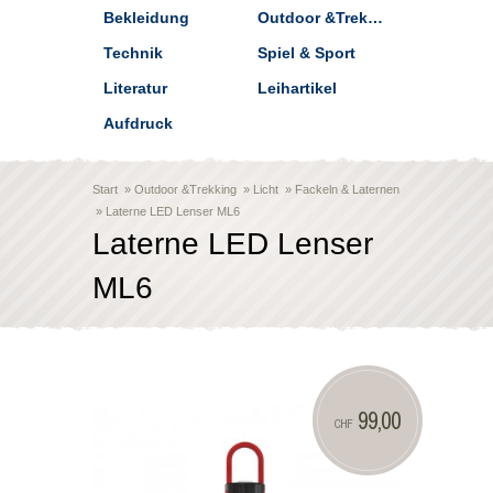
Bekleidung
Outdoor &Trekking
Technik
Spiel & Sport
Literatur
Leihartikel
Aufdruck
Start
»
Outdoor &Trekking
»
Licht
»
Fackeln & Laternen
»
Laterne LED Lenser ML6
Laterne LED Lenser
ML6
99,00
CHF