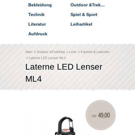
Bekleidung
Outdoor &Trekking
Technik
Spiel & Sport
Literatur
Leihartikel
Aufdruck
Start
»
Outdoor &Trekking
»
Licht
»
Fackeln & Laternen
»
Laterne LED Lenser ML4
Laterne LED Lenser
ML4
49,00
CHF