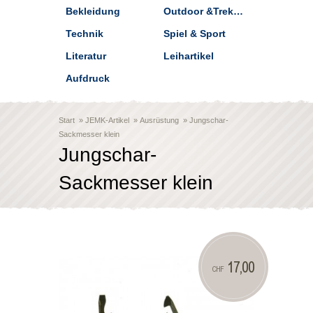
Bekleidung
Outdoor &Trekking
Technik
Spiel & Sport
Literatur
Leihartikel
Aufdruck
Start
»
JEMK-Artikel
»
Ausrüstung
»
Jungschar-
Sackmesser klein
Jungschar-
Sackmesser klein
17,00
CHF