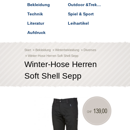
Bekleidung
Outdoor &Trekking
Technik
Spiel & Sport
Literatur
Leihartikel
Aufdruck
Start
»
Bekleidung
»
Winterbekleidung
»
Diverses
»
Winter-Hose Herren Soft Shell Sepp
Winter-Hose Herren
Soft Shell Sepp
139,00
CHF