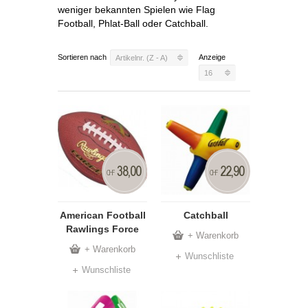
weniger bekannten Spielen wie Flag
Football, Phlat-Ball oder Catchball.
Sortieren nach
Anzeige
Artikelnr. (Z - A)
16
38,00
22,90
CHF
CHF
American Football
Catchball
Rawlings Force
+ Warenkorb
+ Warenkorb
Wunschliste
Wunschliste