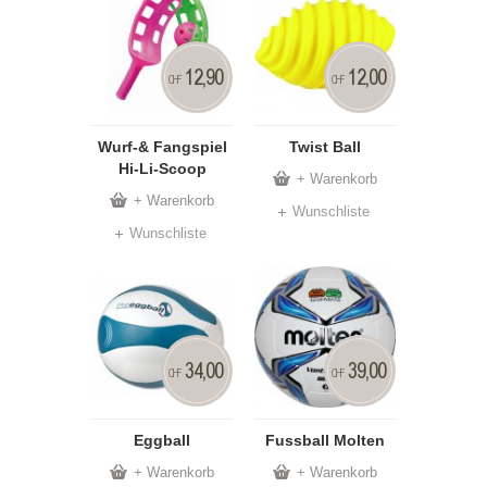
12,90
12,00
CHF
CHF
Wurf-& Fangspiel
Twist Ball
Hi-Li-Scoop
+ Warenkorb
+ Warenkorb
Wunschliste
Wunschliste
34,00
39,00
CHF
CHF
Eggball
Fussball Molten
+ Warenkorb
+ Warenkorb