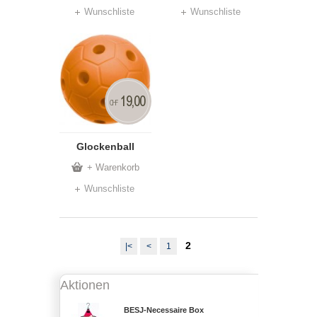
Wunschliste
Wunschliste
19,00
CHF
Glockenball
+ Warenkorb
Wunschliste
2
|<
<
1
Aktionen
BESJ-Necessaire Box