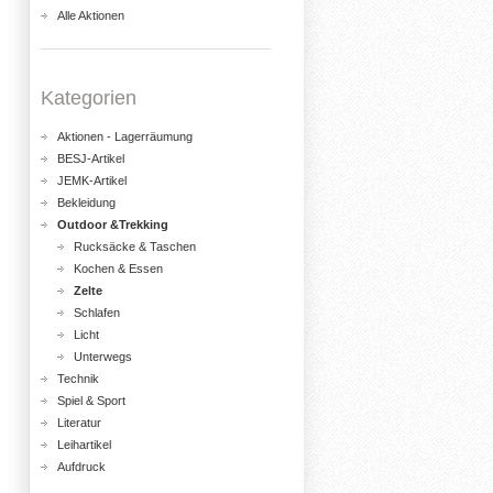
Alle Aktionen
Kategorien
Aktionen - Lagerräumung
BESJ-Artikel
JEMK-Artikel
Bekleidung
Outdoor &Trekking
Rucksäcke & Taschen
Kochen & Essen
Zelte
Schlafen
Licht
Unterwegs
Technik
Spiel & Sport
Literatur
Leihartikel
Aufdruck