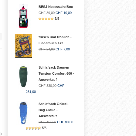
BESJ-Necessaire Box
CHF 39,00
CHF 10,00
5/5
früsch und fröhlich -
Liederbuch 1+2
CHF 24,80
CHF 7,00
Schlafsack Daunen
Tension Comfort 600 -
Ausverkauf
CHF 330,00
CHF
231,00
Schlafsack Grüezi-
Bag Cloud -
Ausverkauf
CHF 115,00
CHF 80,00
5/5
))