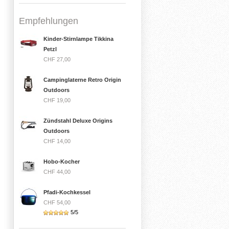
Empfehlungen
Kinder-Stirnlampe Tikkina
Petzl
CHF 27,00
Campinglaterne Retro Origin
Outdoors
CHF 19,00
Zündstahl Deluxe Origins
Outdoors
CHF 14,00
Hobo-Kocher
CHF 44,00
Pfadi-Kochkessel
CHF 54,00
5/5