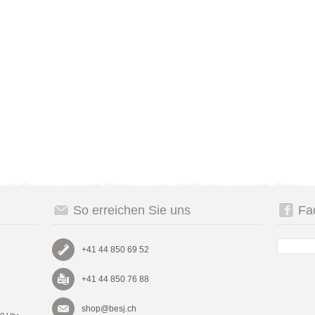
So erreichen Sie uns
Fa
+41 44 850 69 52
+41 44 850 76 88
shop@besj.ch