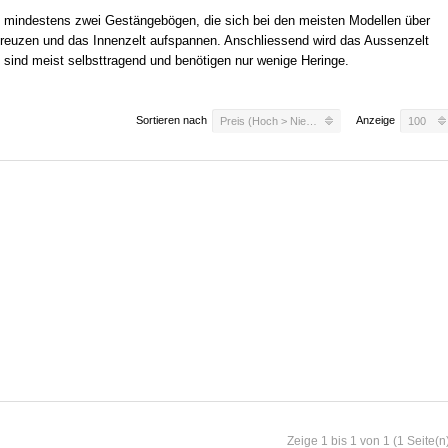
n mindestens zwei Gestängebögen, die sich bei den meisten Modellen über
kreuzen und das Innenzelt aufspannen. Anschliessend wird das Aussenzelt
e sind meist selbsttragend und benötigen nur wenige Heringe.
Sortieren nach
Anzeige
Preis (Hoch > Niedrig)
100
Zeige 1 bis 1 von 1 (1 Seite(n