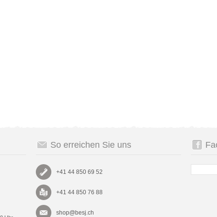
So erreichen Sie uns
Fa
+41 44 850 69 52
+41 44 850 76 88
shop@besj.ch