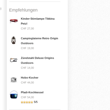
))
Empfehlungen
Kinder-Stirnlampe Tikkina
Petzl
CHF 27,00
Campinglaterne Retro Origin
Outdoors
CHF 19,00
Zündstahl Deluxe Origins
Outdoors
CHF 14,00
Hobo-Kocher
CHF 44,00
Pfadi-Kochkessel
CHF 54,00
5/5