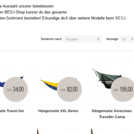
ine Auswahl unserer beliebtesten
en BESJ-Shop kannst du das gesamte
-Sortiment bestellen! Erkundige dich über weitere Modelle beim
BESJ-
Sortieren nach
Anzeige
Vorgabe
16
34,00
82,00
195,00
CHF
CHF
CHF
te Travel-Set
Hängematte XXL Nemo
Hängematte Amazonas
Traveller Camp