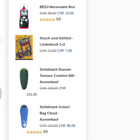
BESJ-Necessaire Box
CHF 39,00
CHF 10,00
5/5
früsch und fröhlich -
Liederbuch 1+2
CHF 24,80
CHF 7,00
Schlafsack Daunen
Tension Comfort 600 -
Ausverkauf
CHF 330,00
CHF
231,00
Schlafsack Grüezi-
Bag Cloud -
Ausverkauf
CHF 115,00
CHF 80,00
5/5