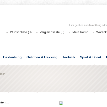
Hier geht es zur
Anmeldung
ode
Wunschliste (0)
Vergleichsliste (0)
Mein Konto
Warenk
Bekleidung
Outdoor &Trekking
Technik
Spiel & Sport
tten
ien ...