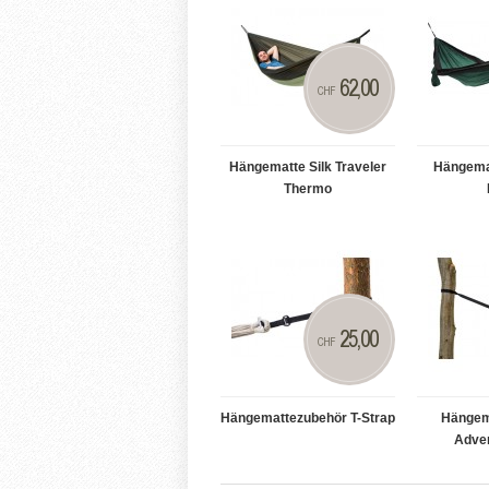
62,00
CHF
Hängematte Silk Traveler
Hängemat
Thermo
25,00
CHF
Hängemattezubehör T-Strap
Hängem
Adve