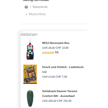
+ Warenkorb
Wunschliste
Aktionen
BESJ-Necessaire Box
CHF 39,00
CHF 10,00
5/5
früsch und fröhlich - Liederbuch
1+2
CHF 24,80
CHF 7,00
Schlafsack Daunen Tension
Comfort 600 - Ausverkauf
CHF 330,00
CHF 231,00