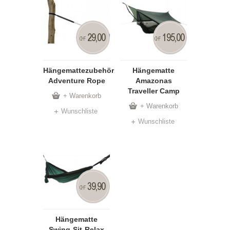
29,00
195,00
CHF
CHF
Hängemattezubehör
Hängematte
Adventure Rope
Amazonas
Traveller Camp
+ Warenkorb
+ Warenkorb
Wunschliste
Wunschliste
39,90
CHF
Hängematte
Swing-Sit-Relax