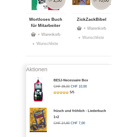
CHF
CHF
Wortloses Buch
ZickZackBibel
für Mitarbeiter
+ Warenkorb
+ Warenkorb
Wunschliste
Wunschliste
Aktionen
BESJ-Necessaire Box
CHF 39,00
CHF 10,00
5/5
früsch und fröhlich - Liederbuch
1+2
CHF 24,80
CHF 7,00