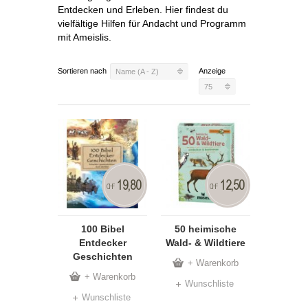
Entdecken und Erleben. Hier findest du
vielfältige Hilfen für Andacht und Programm
mit Ameislis.
Sortieren nach
Anzeige
Name (A - Z)
75
19,80
12,50
CHF
CHF
100 Bibel
50 heimische
Entdecker
Wald- & Wildtiere
Geschichten
+ Warenkorb
+ Warenkorb
Wunschliste
Wunschliste