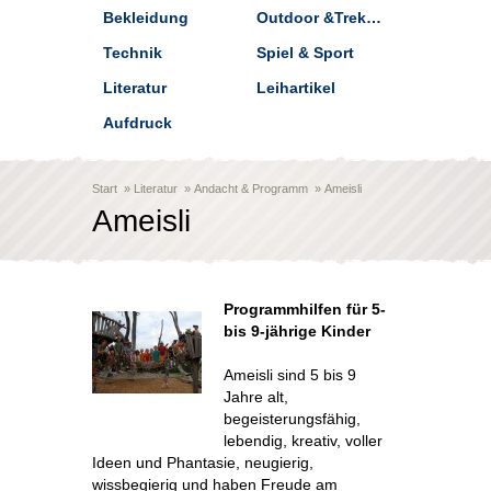
Bekleidung
Outdoor &Trekking
Technik
Spiel & Sport
Literatur
Leihartikel
Aufdruck
Start
»
Literatur
»
Andacht & Programm
»
Ameisli
Ameisli
Programmhilfen für 5-
bis 9-jährige Kinder
Ameisli sind 5 bis 9
Jahre alt,
begeisterungsfähig,
lebendig, kreativ, voller
Ideen und Phantasie, neugierig,
wissbegierig und haben Freude am