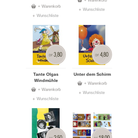
+ Warenkorb
+ Warenkorb
Wunschliste
Wunschliste
3,80
4,80
CHF
CHF
Tante Olgas
Unter dem Schirm
Windmühle
+ Warenkorb
+ Warenkorb
Wunschliste
Wunschliste
2,50
18,00