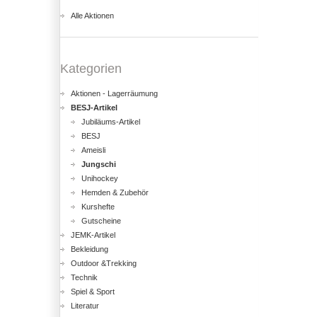
Alle Aktionen
Kategorien
Aktionen - Lagerräumung
BESJ-Artikel
Jubiläums-Artikel
BESJ
Ameisli
Jungschi
Unihockey
Hemden & Zubehör
Kurshefte
Gutscheine
JEMK-Artikel
Bekleidung
Outdoor &Trekking
Technik
Spiel & Sport
Literatur