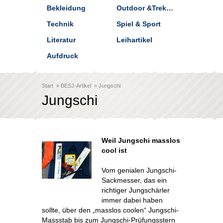
Bekleidung
Outdoor &Trekking
Technik
Spiel & Sport
Literatur
Leihartikel
Aufdruck
Start
»
BESJ-Artikel
»
Jungschi
Jungschi
Weil Jungschi masslos
cool ist
Vom genialen Jungschi-
Sackmesser, das ein
richtiger Jungschärler
immer dabei haben
sollte, über den „masslos coolen“ Jungschi-
Massstab bis zum Jungschi-Prüfungsstern