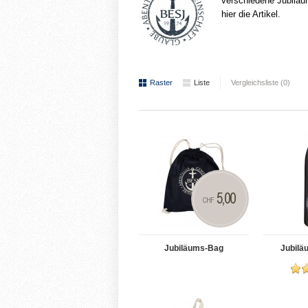
verschiedene Jubiläum
hier die Artikel.
Raster
Liste
Vergleichsliste (0)
5,00
CHF
Jubiläums-Bag
Jubilä