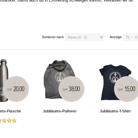
sartikel. Damit auch du in Erinnerung schwelgen kannst, verkaufen wir dir
Sortieren nach
Anzeige
Name (A - Z)
75
20,00
38,00
15,00
CHF
CHF
CHF
ums-Flasche
Jubiläums-Pullover
Jubiläums-T-Shirt