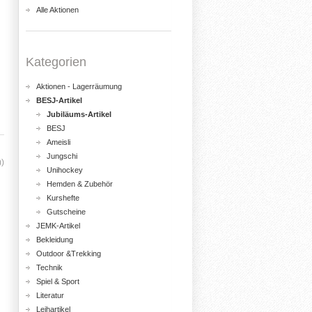
Alle Aktionen
Kategorien
Aktionen - Lagerräumung
BESJ-Artikel
Jubiläums-Artikel
BESJ
Ameisli
Jungschi
))
Unihockey
Hemden & Zubehör
Kurshefte
Gutscheine
JEMK-Artikel
Bekleidung
Outdoor &Trekking
Technik
Spiel & Sport
Literatur
Leihartikel