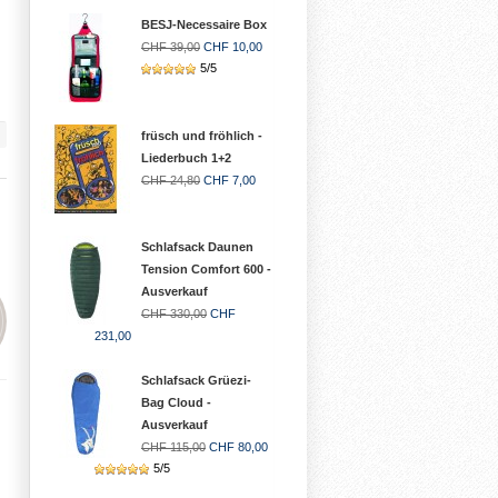
BESJ-Necessaire Box
CHF 39,00
CHF 10,00
5/5
früsch und fröhlich -
Liederbuch 1+2
CHF 24,80
CHF 7,00
Schlafsack Daunen
Tension Comfort 600 -
Ausverkauf
CHF 330,00
CHF
231,00
Schlafsack Grüezi-
Bag Cloud -
Ausverkauf
CHF 115,00
CHF 80,00
5/5