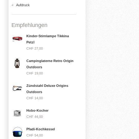
Aufdruck
Empfehlungen
Kinder-Stirnlampe Tikkina
Petzl
CHF 27,00
Campinglaterne Retro Origin
Outdoors
CHF 19,00
Zündstahl Deluxe Origins
Outdoors
CHF 14,00
Hobo-Kocher
CHF 44,00
Pfadi-Kochkessel
CHF 54,00