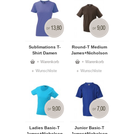
13,80
9,00
CHF
CHF
Sublimations T-
Round-T Medium
Shirt Damen
James+Nicholson
+ Warenkorb
+ Warenkorb
Wunschliste
Wunschliste
9,00
7,00
CHF
CHF
Ladies Basic-T
Junior Basic-T
James+Nicholson
James+Nicholson