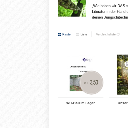
„Wie haben wir DAS sc
Literatur in der Hand
deinen Jungschitechn
Raster
Liste
Vergleichsliste (0)
3,50
CHF
WC-Bau im Lager
Unser