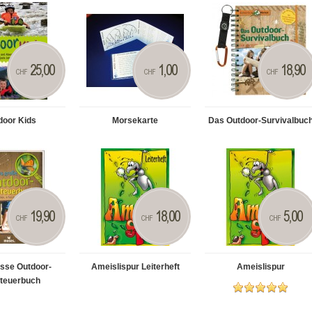
25,00
1,00
18,90
CHF
CHF
CHF
door Kids
Morsekarte
Das Outdoor-Survivalbuc
19,90
18,00
5,00
CHF
CHF
CHF
sse Outdoor-
Ameislispur Leiterheft
Ameislispur
teuerbuch