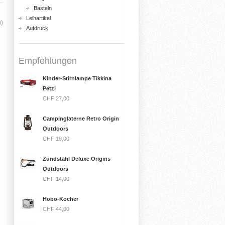
Basteln
Leihartikel
))
Aufdruck
Empfehlungen
Kinder-Stirnlampe Tikkina
Petzl
CHF 27,00
Campinglaterne Retro Origin
Outdoors
CHF 19,00
Zündstahl Deluxe Origins
Outdoors
CHF 14,00
Hobo-Kocher
CHF 44,00