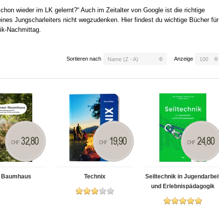
hon wieder im LK gelernt?“ Auch im Zeitalter von Google ist die richtige
 eines Jungscharleiters nicht wegzudenken. Hier findest du wichtige Bücher für
ik-Nachmittag.
Sortieren nach
Anzeige
Name (Z - A)
100
32,80
19,90
24,80
CHF
CHF
CHF
 Baumhaus
Technix
Seiltechnik in Jugendarbei
und Erlebnispädagogik