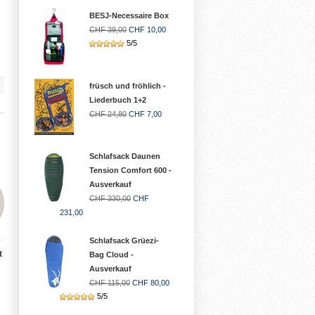
BESJ-Necessaire Box
CHF 39,00
CHF 10,00
5/5
früsch und fröhlich -
Liederbuch 1+2
CHF 24,80
CHF 7,00
Schlafsack Daunen
Tension Comfort 600 -
Ausverkauf
CHF 330,00
CHF
231,00
Schlafsack Grüezi-
t
Bag Cloud -
Ausverkauf
CHF 115,00
CHF 80,00
5/5