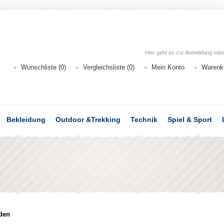
Hier geht es zur
Anmeldung
ode
Wunschliste (0)
Vergleichsliste (0)
Mein Konto
Warenk
Bekleidung
Outdoor &Trekking
Technik
Spiel & Sport
den