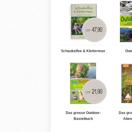
47,90
CHF
Schaukelfee & Klettermax
Out
21,90
CHF
Das grosse Outdoor-
Das gro
Bastelbuch
Aben