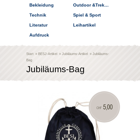
Bekleidung
Outdoor &Trekking
Technik
Spiel & Sport
Literatur
Leihartikel
Aufdruck
Start
»
BESJ-Artikel
»
Jubiläums-Artikel
»
Jubiläums-
Bag
Jubiläums-Bag
5,00
CHF