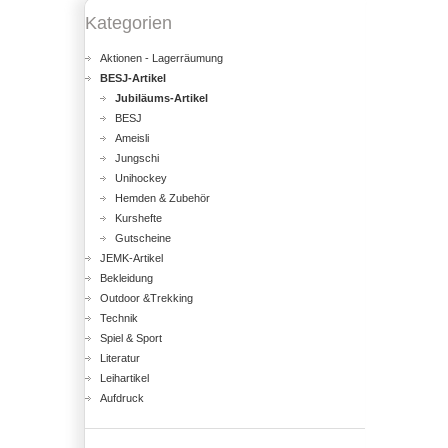
Kategorien
Aktionen - Lagerräumung
BESJ-Artikel
Jubiläums-Artikel
BESJ
Ameisli
Jungschi
Unihockey
Hemden & Zubehör
Kurshefte
Gutscheine
JEMK-Artikel
Bekleidung
Outdoor &Trekking
Technik
Spiel & Sport
Literatur
Leihartikel
Aufdruck