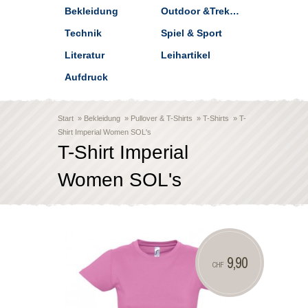
Bekleidung
Outdoor &Trekking
Technik
Spiel & Sport
Literatur
Leihartikel
Aufdruck
Start
»
Bekleidung
»
Pullover & T-Shirts
»
T-Shirts
»
T-
Shirt Imperial Women SOL's
T-Shirt Imperial
Women SOL's
9,90
CHF