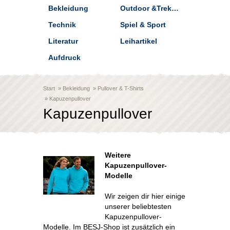
Bekleidung
Outdoor &Trekking
Technik
Spiel & Sport
Literatur
Leihartikel
Aufdruck
Start
»
Bekleidung
»
Pullover & T-Shirts
»
Kapuzenpullover
Kapuzenpullover
Weitere
Kapuzenpullover-
Modelle
Wir zeigen dir hier einige
unserer beliebtesten
Kapuzenpullover-
Modelle. Im BESJ-Shop ist zusätzlich ein